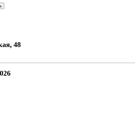
ь
кая, 48
026