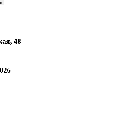
ь
кая, 48
026