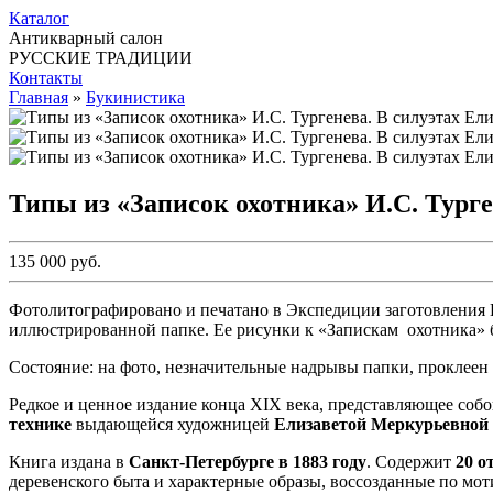
Каталог
Антикварный салон
РУССКИЕ ТРАДИЦИИ
Контакты
Главная
»
Букинистика
Типы из «Записок охотника» И.С. Турген
135 000 руб.
Фотолитографировано и печатано в Экспедиции заготовления Гос
иллюстрированной папке. Ее рисунки к «Запискам охотника»
Состояние: на фото, незначительные надрывы папки, проклеен
Редкое и ценное издание конца XIX века, представляющее со
технике
выдающейся художницей
Елизаветой Меркурьевной
Книга издана в
Санкт-Петербурге в 1883 году
. Содержит
20 о
деревенского быта и характерные образы, воссозданные по мо