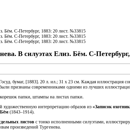
ева. В силуэтах Елиз. Бём. С-Петербург,
уд. бумаг, [1883]. 20 л. ил.; 31 х 23 см. Каждая иллюстрация с
 были признаны современниками одними из лучших иллюстраций
 корешок папки, штампы на листах папки.
бой художественную интерпретацию образов из
«Записок охотник
 Бём
(1843–1914).
тдельных листов
с тонко исполненными силуэтами, иллюстрир
тивам произведений Тургенева.