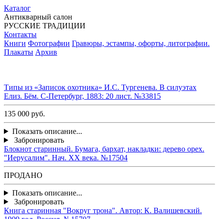
Каталог
Антикварный салон
РУССКИЕ ТРАДИЦИИ
Контакты
Книги
Фотографии
Гравюры, эстампы, офорты, литографии.
Плакаты
Архив
Типы из «Записок охотника» И.С. Тургенева. В силуэтах
Елиз. Бём. С-Петербург, 1883: 20 лист. №33815
135 000 руб.
Показать описание...
Забронировать
Блокнот старинный. Бумага, бархат, накладки: дерево орех.
"Иерусалим". Нач. ХХ века. №17504
ПРОДАНО
Показать описание...
Забронировать
Книга старинная "Вокруг трона". Автор: К. Валишевский.